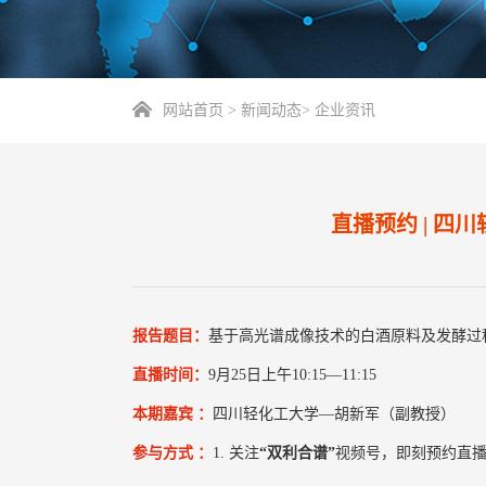
网站首页
>
新闻动态
>
企业资讯
直播预约 | 
​报告题目：
基于高光谱成像技术的白酒原料及发酵过
直播时间：
9月
25日上午10:15—11:15
本期嘉宾 ：
四川轻化工大学—胡新军（副教授）
参与方式 ：
1. 关注
“双利合谱”
视频号，即刻预约直