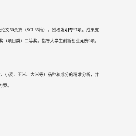
0余篇（SCI 35篇），授权发
明专*7项
。成果支
术奖（项目类）二等奖。指导大学生创新创业竞赛9项，
粱、小麦、玉米、大米等）品种和成分的精准分析，并
方案。