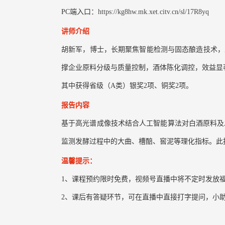
PC端入口：
https://kg8hw.mk.xet.citv.cn/sl/17R8yq
讲师介绍
胡新军，博士，长期聚焦智能检测与固态酿造技术，主
撑企业原料分级与质量控制，酒体陈化调控，效益显著
其中获得省级（A类）银奖2项、铜奖2项。
报告内容
基于高光谱成像技术结合人工智能算法对白酒原料及
监测发酵过程中的大曲、槽醅、窖泥等理化指标。此
温馨提示：
1、课程预约限时免费，视频号直播中将不定时发放
2、课后有答疑环节，可在直播中直接打字提问，小