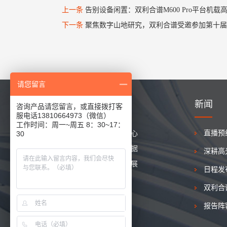
上一条
告别设备闲置：双利合谱M600 Pro平台机
下一条
聚焦数字山地研究，双利合谱受邀参加第十届
请您留言
快速导航
新闻
咨询产品请您留言，或直接拨打客
服电话13810664973（微信）
工作时间：周一~周五 8：30~17：
30
关于我们
产品中心
行业应用
测试数据
新闻动态
人才发展
联系我们