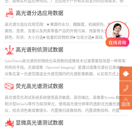
全、能够实时监控等特点。广泛适用于户外和实验室内的应用需求，例
如：目标探测与识别、伪装与反伪装等军事领域，地面物体与水体遥
高光谱分选应用数据
测、现代精细农业等生态环境监测领域，以及刑侦、文物保护、生物医
学、工业分选等领域。
高光谱分选仪应用范围：■ 果蔬的水分、糖酸度、机械损伤、碰伤、内部
腐败、变质、虫害以及肉类等畜产品的外物污染、残留骨头分选■ 果蔬的
颜色、形状、大小分选■ 批量的异物检测■ 垃圾分选■ 离线、在线机台相
结合
高光谱刑侦测试数据
GaiaTracer高光谱刑侦物检仪采用数码成像技术记录罪案现场是一种常用
的刑侦手段。光谱成像（Spectral Imaging）是通过成像光谱仪记录被检
对象在某一光谱范围或全光谱范围内的光谱影像数据，从实现方式上，
有多光谱成像和高光谱成像之分。GaiaTracer 刑侦物检系统拍摄获取的优
荧光高光谱测试数据
质光谱图像，再经过相应的图像处理可清晰展示不同物质的光谱差异，
即保持物证的原貌无损，又提供清晰直观的差异对比图像，可广泛用于
高光谱荧光测试系统系统使用高灵敏度、高信噪比、高像素Scoms 相机、
刑侦物证的鉴定。
制冷型InGaAs等作为探测单元，使用高光谱分辨率的透射式光栅光谱
回顶
仪，结合消色差成像镜头、内置推扫成像结构、内置调焦结构、内置
Shutter 等单元完成采集系统的集成。大功率的氙灯光源或者高功率激光
显微高光谱测试数据
器作为系统进行荧光信号检测的光源体，配合均匀性非常高的复眼透镜
组、激发滤光片、聚焦透镜、反射镜等结构完成样品激发光的传送，样