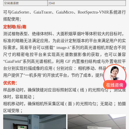
可与GaiaSorter、GaiaTracer、GaiaMicro、RootSpectra-VNIR系统进行
搭配使用；
定制暗(标)箱
测试植物表型、绝缘体材料、大面积烟草烟叶等体积较大的目标时，
标准的暗箱无法满足应用，为此设计定制版本的平台来满足用户的实
际需求。简易平台可以搭载“ image-λ”系列的高光谱相机并配合不同
尺寸的精密电控平台来实现高光谱数据影像的获取，也可以兼容
“GaiaField”系列高光谱相机，利用 GF 内置推扫结构或与外置电控平
台分别实现扫描成像的应用 ( 分别对应 ：相机移动、样品移动 )。为
用户提供了“一机多用”的开放式平台，节约了成本，提升了效率。
优劣势：
样品移动时，确保狭缝对应目标照射区域 ( 线 ) 的光照均匀 ；测试液
体时，容易晃动 ；
相机移动时，确保相机所采集区域 ( 面 ) 的光照均匀；无晃动 ；拍摄
区域受限 ；