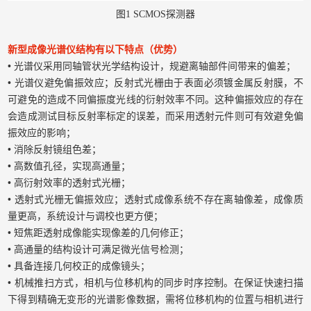
图1 SCMOS探测器
新型成像光谱仪结构有以下特点（优势）
•
光谱仪采用同轴管状光学结构设计，规避离轴部件间带来的偏差；
•
光谱仪避免偏振效应；反射式光栅由于表面必须镀金属反射膜，不
可避免的造成不同偏振度光线的衍射效率不同。这种偏振效应的存在
会造成测试目标反射率标定的误差，而采用透射元件则可有效避免偏
振效应的影响；
•
消除反射镜组色差；
•
高数值孔径，实现高通量；
•
高衍射效率的透射式光栅；
•
透射式光栅无偏振效应；透射式成像系统不存在离轴像差，成像质
量更高，系统设计与调校也更方便；
•
短焦距透射成像能实现像差的几何修正；
•
高通量的结构设计可满足微光信号检测；
•
具备连接几何校正的成像镜头；
•
机械推扫方式，相机与位移机构的同步时序控制。在保证快速扫描
下得到精确无变形的光谱影像数据，需将位移机构的位置与相机进行