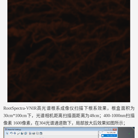
RootSpectra-VNIR高光谱根系成像仪扫描下根系效果，根盒面积为
30cm*100cm下，光谱相机距离扫描面距离为48cm；400-1000nm扫描
像素 1600像素，在304光谱通道数下，局部放大后效果如图所示；