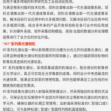
应用于诸多领域的科学研究及工业自动化检测。
为满足根系扫描的技术应用，双利合谱推出新一代光谱成像系统，双
利合谱推出新一代光谱成像系统，双利合谱推出新一代光谱成像系
统，解决目前行业应用中的众多瓶颈问题，又解决目前行业应用中的
众多瓶颈问题。结合多年来的产品开发经验和在各行业中的应用成
果，针对硬件系统、软件采集控制模组、高效/全面的数据分析处理模
组等进行了全方位的优化升级。
“RT”系列高光谱相机
RT系列光谱仪是一种以新型模式的光栅为分光元件的成像光谱仪；通
过将这种成像光谱仪附加到面阵列探测器上，通过扫描获得目标物的
影像及其连续的光谱信息。
RT 系列成像光谱仪，采用高集成度的机械设计，配合绝对的影像修
正光学设计，真正可实现无光学像差的成像，同时设计中考虑最佳的
光通效率，既满足实验室的使用性能，同时也能够满足工业在线的长
期使用的稳定性需求。
RT系列成像光谱仪的入射端采用狭缝设计，并采用独创的全密封式设
计，可保证在实际使用中不会因为环境的灰尘等影响光谱仪的内部光
学元件，确保仪器的长期正常使用；出射端采用标准的C 型接口或U
型接口，可与各种标准C 型或U 型面阵列相机直接接配。