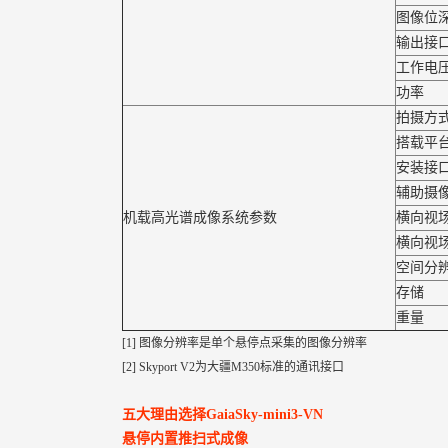
图像位
输出接
工作电
功率
拍摄方
搭载平
安装接口
辅助摄
机载高光谱成像系统参数
横向视
横向视
空间分
存储
重量
[1] 图像分辨率是单个悬停点采集的图像分辨率
[2] Skyport V2为大疆M350标准的通讯接口
五大理由选择GaiaSky-mini3-VN
悬停内置推扫式成像