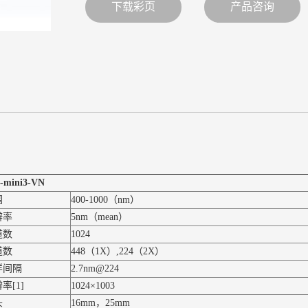
下载彩页
产品咨询
-mini3-VN
围
400-1000（nm）
辨率
5nm（mean）
道数
1024
道数
448（1X）,224（2X）
样间隔
2.7nm@224
率[1]
1024×1003
头
16mm，25mm