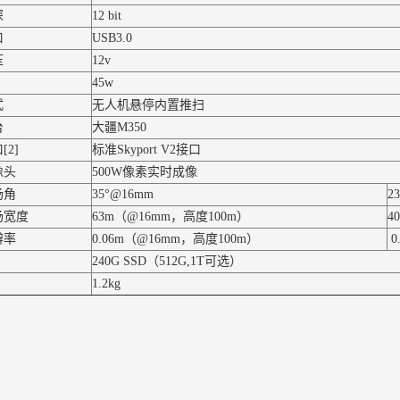
深
12 bit
口
USB3.0
压
12v
45w
式
无人机悬停内置推扫
台
大疆M350
[2]
标准Skyport V2接口
像头
500W像素实时成像
场角
35°@16mm
2
场宽度
63m（@16mm，高度100m）
4
辨率
0.06m（@16mm，高度100m）
0
240G SSD（512G,1T可选）
1.2kg