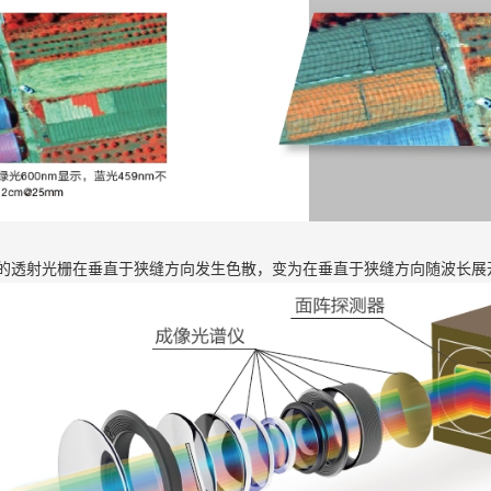
的透射光栅在垂直于狭缝方向发生色散，变为在垂直于狭缝方向随波长展