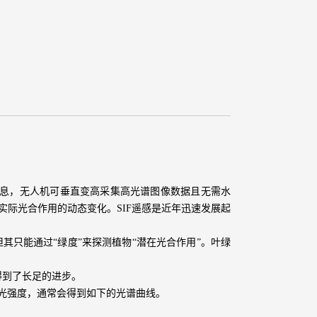
标物不同高度下的信息，无人机可垂直变高采集高光谱图像数据且无需水
映植物实际光合作用的动态变化。SIF遥感是近年迅速发展起
但其只能通过“绿度”来探测植物“潜在光合作用”。叶绿
得到了长足的进步。
素荧光强度，通常会得到如下的光谱曲线。