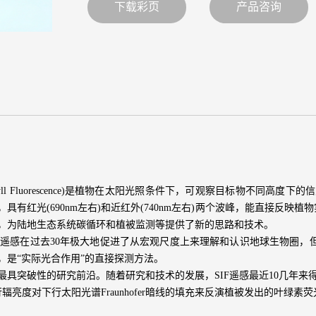
下载彩页
产品咨询
 Chlorophyll Fluorescence)是植物在太阳光照条件下，可观察目
)，具有红光(690nm左右)和近红外(740nm左右)两个波峰，能直接反
，为陆地生态系统碳循环和植被监测等提供了新的思路和技术。
植被遥感在过去30年极大地促进了从宏观尺度上来理解和认识地球生物圈，
，是“实际光合作用”的直接探测方法。
最具突破性的研究前沿。随着研究和技术的发展，SIF遥感最近10几年来
辐亮度对下行太阳光谱Fraunhofer暗线的填充来反演植被发出的叶绿