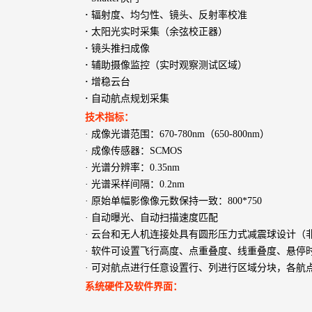
·
辐射度、均匀性、镜头、反射率校准
·
太阳光实时采集（余弦校正器）
·
镜头推扫成像
·
辅助摄像监控（实时观察测试区域）
·
增稳云台
·
自动航点规划采集
技术指标：
· 成像光谱范围：670-780nm（650-800nm）
· 成像传感器：SCMOS
· 光谱分辨率：0.35nm
· 光谱采样间隔：0.2nm
· 原始单幅影像像元数保持一致：800*750
· 自动曝光、自动扫描速度匹配
· 云台和无人机连接处具有圆形压力式减震球设计（
· 软件可设置飞行高度、点重叠度、线重叠度、悬
· 可对航点进行任意设置行、列进行区域分块，各
系统硬件及软件界面：