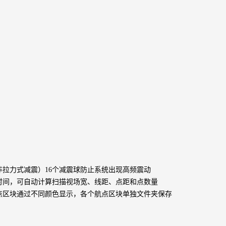
非拉力式减震）16个减震球防止系统出现高频震动
停时间，可自动计算扫描视场宽、线距、点距和点数量
航点区块通过不同颜色显示，各个航点区块单独文件夹保存