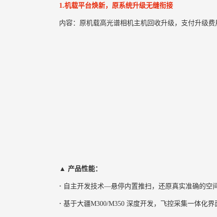
1.机载平台焕新，原系统升级无缝衔接
内容：原机载高光谱相机主机回收升级，支付升级费用后
▲ 产品性能：
·
自主开发技术—悬停内置推扫，还原真实准确的空
·
基于大疆M300/M350 深度开发，飞控采集一体化