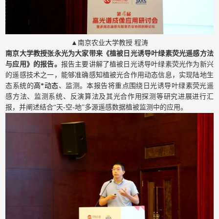
▲南京农业大学教授 程涛
南京大学教授张永光为大家带来《植被日光诱导叶绿素荧光遥感方法
与应用》的报告。
报告主要讲解了植被日光诱导叶绿素荧光作为新兴
的遥感技术之一，能够准确感知植被光合作用动态信息，实现陆地生
态系统的
高*动态
、监测。本报告将重点围绕日光诱导叶绿素荧光遥
感方法、监测系统、反演算法及其光合作用探测等研究进展进行汇
报，并阐述结合“天-空-地”多源遥感数据植被监测中的应用。