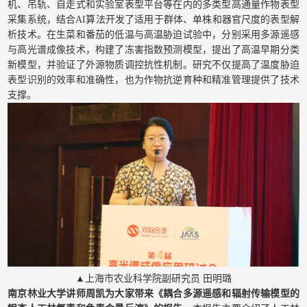
机、吊轨、自走式和实验室表型平台等在内的多类型高通量作物表型
采集系统，结合AI算法开发了适用于群体、单株和器官尺度的表型解
析技术。在生菜和番茄的低温与高温胁迫试验中，分别采用多源遥感
与高光谱成像技术，构建了冻害指数预测模型，提出了高温早期分类
新模型，并验证了外源物质调控抗性机制。研究不仅提高了温度胁迫
表型识别的效率和准确性，也为作物抗逆育种和精准管理提供了技术
支撑。
▲上海市农业科学院副研究员 田明璐
南京林业大学讲师周凯为大家带来《耦合多源遥感和辐射传输模型的