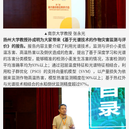
▲南京大学教授 张永光
扬州大学教授孙成明为大家带来《基于光谱技术的作物灾害监测与评
价》的报告。
报告内容主要介绍了利用光谱技术，监测与评价小麦低
温冻害、高温热害以及倒伏造成的危害，提出了基于深度学习和光谱
的冻害分类模型，能够精准的检测小麦发生冻害的情况，冻害检测的
平均准确率均为93%以上；通过冠层温度特征和光谱特征相结合，利
用粒子群优化（PSO）的支持向量机模型（SVM），以产量损失为依
据来监测作物高温热害，模型热害监测精度在90%以上；基于热红外
与光谱技术相结合的水稻倒伏监测精度超过97%。