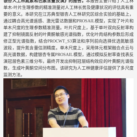
银杏人工林氮素和色素含量反演》的报告。
本报告主要介绍了人工林
单木-叶片生理参数的精准测量对人工林长势及健康状况的评估具有重
要的意义。本研究在江苏典型银杏人工林研究区综合实验的基础上，
通过耦合高光谱遥感、激光雷达数据和PROSAIL模型，实现了叶片和
单木尺度的生理参数精准测量。叶片尺度上，基于单叶双向反射率构
建了抑制镜面反射的叶黄酮敏感光谱指数，优化叶肉结构参数后形成
修正型光谱指数，结合PROCWT_S3算法和序列前向选择优选氮敏感
波段，提升氮含量估测精度。单木尺度上，采用体元框架融合点云与
高光谱数据，构建银杏专属PROSAIL模型，通过模拟反射率查找表反
演冠层色素三维分布，最终开发出抑制冠层结构效应的叶黄酮光谱指
数，生成叶黄酮空间分布图。该研究为人工林健康评估提供了多尺度
监测方法。