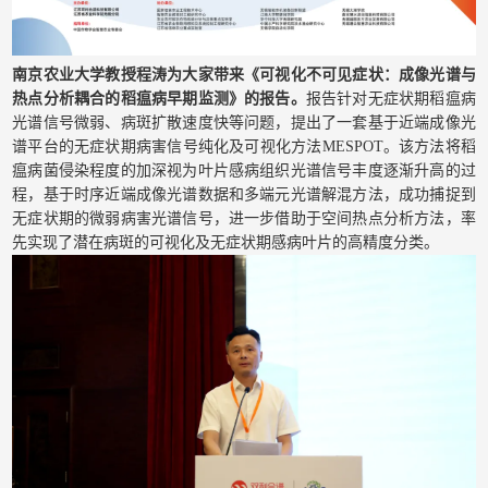
南京农业大学教授程涛为大家带来《可视化不可见症状：成像光谱与
热点分析耦合的稻瘟病早期监测》的报告。
报告针对无症状期稻瘟病
光谱信号微弱、病斑扩散速度快等问题，提出了一套基于近端成像光
谱平台的无症状期病害信号纯化及可视化方法MESPOT。该方法将稻
瘟病菌侵染程度的加深视为叶片感病组织光谱信号丰度逐渐升高的过
程，基于时序近端成像光谱数据和多端元光谱解混方法，成功捕捉到
无症状期的微弱病害光谱信号，进一步借助于空间热点分析方法，率
先实现了潜在病斑的可视化及无症状期感病叶片的高精度分类。