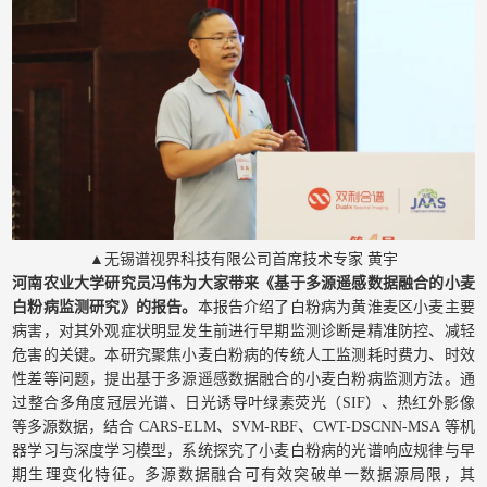
▲无锡谱视界科技有限公司首席技术专家 黄宇
河南农业大学研究员冯伟为大家带来《基于多源遥感数据融合的小麦
白粉病监测研究》的报告。
本报告介绍了白粉病为黄淮麦区小麦主要
病害，对其外观症状明显发生前进行早期监测诊断是精准防控、减轻
危害的关键。本研究聚焦小麦白粉病的传统人工监测耗时费力、时效
性差等问题，提出基于多源遥感数据融合的小麦白粉病监测方法。通
过整合多角度冠层光谱、日光诱导叶绿素荧光（SIF）、热红外影像
等多源数据，结合 CARS-ELM、SVM-RBF、CWT-DSCNN-MSA 等机
器学习与深度学习模型，系统探究了小麦白粉病的光谱响应规律与早
期生理变化特征。多源数据融合可有效突破单一数据源局限，其