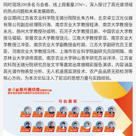
同时现场200多名与会者、线上观看量25W+，深入探讨了高光谱领域
的热点问题和未来发展趋势。
会议期间江苏省农业科学院无锡分院院长朱方林、北京卓立汉光仪器
有限公司副总经理陈兴海、南京农业大学教授程涛、南京大学教授张
永光、扬州大学教授孙成明、石河子大学教授吕新、中国农业大学教
授马韫韬、安徽农业大学教授饶元、江南大学教授郭亚、南京农业大
学教授江冲亚、南京农业大学副教授金时超、江苏大学副研究员王爱
臣、河南农业大学教授冯伟、上海市农业科学院副研究员田明璐、南
京林业大学讲师周凯、南京农业大学钟山青年研究员谷洋洋、江苏省
农科院无锡分院研究员张文宇等嘉宾出席做精彩报告演讲，内容涵盖
高光谱作物表型分析、无人机遥感监测技术、农产品品质无损检测等
核心方向，为本次论坛注入了前沿的思想力量与实践经验。