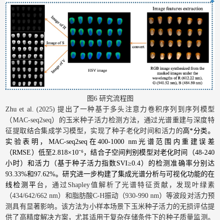
图6 研究流程图
Zhu et al. (2025) 提出了一种基于多头注意力卷积序列到序列模型
（MAC-seq2seq）的玉米种子活力检测方法，通过光谱重建与深度特
征提取结合集成学习模型，实现了种子老化时间和活力的
高*分类。
实验表明，MAC-seq2seq在400-1000 nm光谱范围内重建误差
（RMSE）低至2.818×10⁻⁶，结合子空间判别模型对老化时间（48-240
小时）和活力（基于种子活力指数SVI≥0.4）的检测准确率分别达
93.33%和97.62%。研究进一步构建了集成光谱分析与可视化功能的在
线检测平
台，通过Shapley值解析了光谱特征贡献，发现叶绿素
（434/642/662 nm）和脂肪酸C-H振动（930-990 nm）等波段对活力预
测具有显著影响。该方法为小样本场景下玉米种子活力的无损评估提
供了高精度解决方案，尤其适用于复杂存储条件下的种子质量监测。