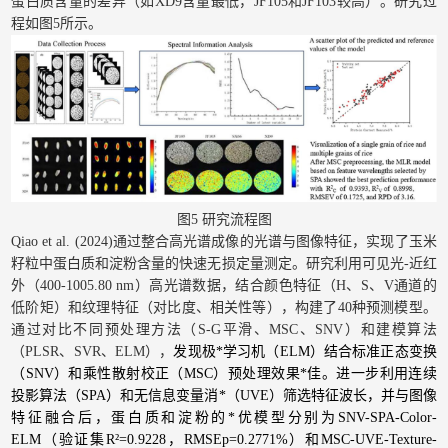
蛋白质含量的差异（如XD9含量最低，JF105和JF103较高）。研究过
程如图5所示。
图5 研究流程图
Qiao et al. (2024)通过整合高光谱成像的光谱与图像特征，实现了玉米
籽粒中蛋白质和淀粉含量的快速无损定量测定。研究利用可见光-近红
外（400-1005.80 nm）高光谱数据，结合颜色特征（H、S、V通道的
低阶矩）和纹理特征（对比度、相关性等），构建了40种预测模型。
通过对比不同预处理方法（S-G平滑、MSC、SNV）和建模算法
（PLSR、SVR、ELM），
发现极*学习机（ELM）结合标准正态变换
（SNV）和乘性散射校正（MSC）预处理效果*佳。进一步利用连续
投影算法（SPA）和无信息变量消*（UVE）筛选特征波长，并与图像
特征融合后，蛋白质和淀粉的*优模型分别为SNV-SPA-Color-
ELM（验证集R²=0.9228，RMSEp=0.2771%）和MSC-UVE-Texture-