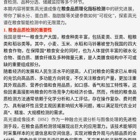
食检测、品种分选、储藏监控等多个环节。
本期内容将聚焦高光谱成像在
粮食品质理化指标检测
中的研究进展，
带你了解水分、蛋白质、脂肪酸等关键参数如何“可视化”，探索高光
谱在粮食智能检测中的无限潜力。
1. 粮食品质检测的重要性
我国是
世**一粮食生产大国，粮食种类丰富，包括麦类、豆类、粗粮
类和稻谷类等。其中，小麦、玉米、水稻和马铃薯被誉为我国的四大
粮食作物，在保障国*粮食安全的同时，也为人体提供丰富的碳水化
合物、蛋白质、膳食纤维及多种微量元素，是人类膳食结构中不可或
缺的重要组成部分。
随着经济的发展和人民生活水平的提高，人们对粮食的需求已从单纯
的充饥向高品质、多功能方向转变，不仅关注粮食的产量，更加注重
其外观品质、营养价值和食用品质，如口感、香气和加工特性等。这
些因素直接影响粮食的市场竞争力和经济价值。然而，传统的粮食品
质检测方法通常依赖于化学分析和人工评估，存在操作复杂、费时费
力、具有破坏性且受主观因素影响较大等问题，难以满足现代农业对
高*、精准、大规模检测的需求。
高光谱成像技术（HSI）作为一种融合光谱分析与图像处理
的先进检
测手段，在粮食品质检测领域展现出巨大的应用潜力。该技术能够同
时采集样本的光谱信息和空间信息，实现对粮食外观与内部品质的全