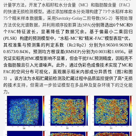
计量学方法，开发了水稻籽粒水分含量（MC）和脂肪酸含量（FAC）
的快速无损检测模型。通过添加梯度水分处理构建了73个水稻样本和
75个精米样本数据集，采用Savitzky-Golay二阶导数(SG-2）等预处理
方法优化光谱数据，并利用顺序投影算法(SPA)
分别筛选出6个MC和9
个FAC特征波长，显著降低了数据冗余。基于偏最小二乘回归
(PLSR）构建的预测模型中，“水稻-MC”和“精米-FAC”模型表现*优，
其校准集与预测集的判定系数（Rc2/Rp2）分别为0.9650/0.9639和
0.8573/0.8436，预测均方根误差(RMSEP)分别为0.0031和1.6956。研
究证实稻壳对MC模型影响不显著，但会干扰FAC预测精度，因稻壳不
含脂肪酸且引入光谱噪声。此外，通过伪彩色成像技术实现了MC和
FAC的空间分布可视化，直观展示稻米内部成分异质性（图2和图
3）。该方法为水稻贮藏前检测及贮藏过程中品质监控提供了高*无损
的技
术支持，但需进一步验证模型在多品种及复杂环境下的泛化能
力。