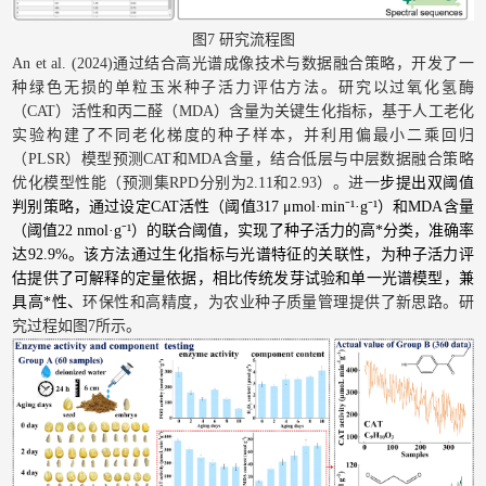
图7 研究流程图
An et al. (2024)通过结合高光谱成像技术与数据融合策略，开发了一
种绿色无损的单粒玉米种子活力评估方法。研究以过氧化氢酶
（CAT）活性和丙二醛（MDA）含量为关键生化指标，基于人工老化
实验构建了不同老化梯度的种子样本，并利用偏最小二乘回归
（PLSR）模型预测CAT和MDA含量，结合低层与中层数据融合策略
优化模型性能（预测集RPD分别为2.11和2.93）。进一
步提出双阈值
判别策略，通过设定CAT活性（阈值317 μmol·min⁻¹·g⁻¹）和MDA含量
（阈值22 nmol·g⁻¹）的联合阈值，实现了种子活力的高*分类，准确率
达92.9%。该方法通过生化指标与光谱特征的关联性，为种子活力评
估提供了可解释的定量依据，相比传统发芽试验和单一光谱模型，兼
具高*性、
环保性和高精度，为农业种子质量管理提供了新思路。研
究过程如图7所示。