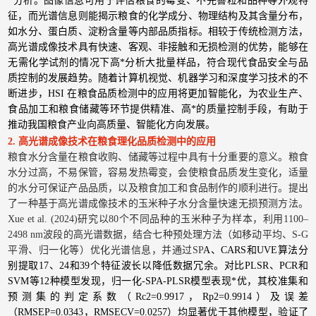
*分析。图像信息可用于评估粮食的霉变、不完善粒和品种等外观特
征，而光谱信息则能揭示粮食的化学成分、物理结构及其含量分布，
如水分、蛋白质、淀粉含量等内部品质指标。相较于传统检测方法，
高光谱成像技术具有快速、客观、非接触和无损检测的优势，能够在
无需化学试剂的情况下高*分析大批量样品，符合现代食品安全与品
质控制的发展趋势。随着计算机视觉、机器学习和深度学习技术的不
断进步，HSI 在粮食品质检测中的应用将更加智能化，为农业生产、
食品加工和粮食储藏等环节提供精准、高*的质量控制手段，有助于
推动我国粮食产业向高质量、智能化方向发展。
2. 高光谱成像技术在粮食理化品质检测中的应用
粮食水分含量在粮食收购、储藏等过程中具有十分重要的意义。粮食
水分过高，不易保管，容易发热霉变，会使粮食品质发生变化，适量
的水分可保证产品品质，以及粮食加工和食品制作的顺利进行。提出
了一种基于高光谱成像技术的玉米种子水分含量快速无损预测方法。
Xue et al. (2024)研究以80个不同品种的玉米种子为样本，利用1100–
2498 nm波段的高光谱数据，结合七种预处理方法（如移动平均、S-G
平滑、归一化等）优化光谱信息，并通过SP
A、CARS和UVE算法分
别提取17、24和39个特征波长以降低数据冗余。对比PLSR、PCR和
SVM等12种模型发现，归一化-SPA-PLSR模型表现*优，其校准集和
预测集的判定系数（Rc2=0.9917，Rp2=0.9914）及误差
（RMSEP=0.0343，RMSECV=0.0257）均显著优于其他模型，验证了