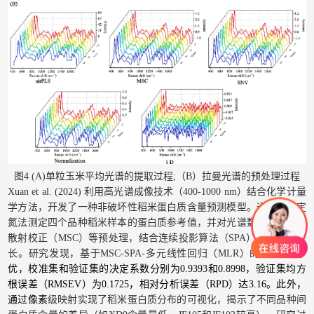
图4 (A)单粒玉米平均光谱的提取过程;（B）拉曼光谱的预处理过程
Xuan et al. (2024) 利用高光谱成像技术（400-1000 nm）结合化学计量
学方法，开发了一种非破坏性稻米蛋白质含量预测模型。通过凯氏定
氮法测定四个品种稻米样本的蛋白质参考值，并对光谱数据进行乘性
散射校正（MSC）等预处理，结合连续投影算法（SPA）筛选特征波
长。研究发现，基于MSC-SPA-多元线性回归（MLR）的模型表现
*
优，校准集和验证集的决定系数分别为0.9393和0.8998，验证集均方
根误差（RMSEV）为0.1725，相对分析误差（RPD）达3.16。此外，
通过像素
级映射实现了稻米蛋白质分布的可视化，揭示了不同品种间