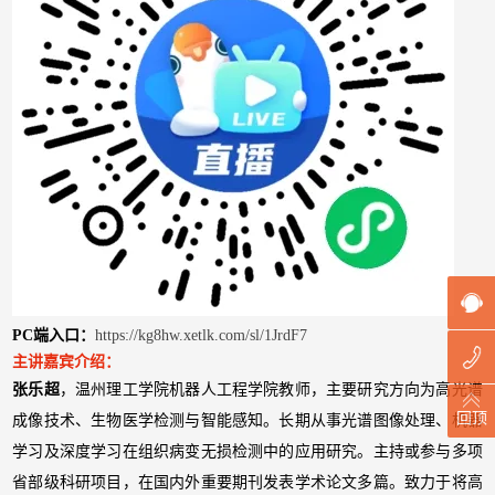
PC端入口：
https://kg8hw.xetlk.com/sl/1JrdF7
主讲嘉宾介绍：
张乐超
，温州理工学院机器人工程学院教师，主要研究方向为高光谱
回顶
成像技术、生物医学检测与智能感知。长期从事光谱图像处理、机器
学习及深度学习在组织病变无损检测中的应用研究。主持或参与多项
省部级科研项目，在国内外重要期刊发表学术论文多篇。致力于将高