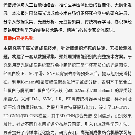
光谱成像与人工智能相结合，推动医学检测设备的智能化、无损化发
展。本次报告围绕高光谱成像技术在肠组织坏死检测中的研究进展，
分享从数据采集、光谱分析、无监督聚类、传统机器学习、卷积神经
网络到迁移学习的完整技术路径，期待与各位专家交流探讨。
直播内容抢先看：
本研究基于高光谱成像技术，针对肠组织坏死的快速、无损检测难
题，构建了一套从数据采集、预处理到智能识别的完整技术方案。
研
究采用高光谱成像系统获取兔小肠组织正常与坏死部位的光谱图像，
经黑白校正、SG平滑、SNV及背景去除等预处理后，提取组织光谱特
征。利用K-means和密度峰值聚类进行无监督分析，表明基于氧合血
红蛋白与脱氧血红蛋白特征波段（500-622nm和700-858nm）的聚类效
果最优。采用LDA、SVM、LR、BT等传统机器学习模型，样本间验
证平均准确率超86%。为提升深度特征提取能力，设计了1D-CNN、
2D-CNN和3D-CNN模型，其中3D-CNN综合光谱-空间信息，识别效果
最佳。针对不同样本间光谱分布差异问题，引入TCA迁移学习方法，
显著提升了跨样本泛化能力。研究表明，
高光谱成像结合机器学习与