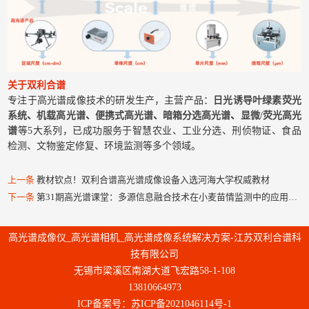
关于双利合谱
专注于高光谱成像技术的研发生产，主营产品：
日光诱导叶绿素荧光
系统
、
机载高光谱
、
便携式高光谱
、
暗箱分选高光谱
、
显微/荧光高光
谱
等5大系列，已成功服务于智慧农业、工业分选、刑侦物证、食品
检测、文物鉴定修复、环境监测等多个领域。
上一条
教材钦点！双利合谱高光谱成像设备入选河海大学权威教材
下一条
第31期高光谱课堂：多源信息融合技术在小麦苗情监测中的应用研究
高光谱成像仪_高光谱相机_高光谱成像系统解决方案-江苏双利合谱科
技有限公司
无锡市梁溪区南湖大道飞宏路58-1-108
13810664973
ICP备案号：
苏ICP备2021046114号-1